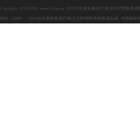
Copyright 2010-2026 www.cbdaa.cn 2026北京康复展|医疗展|北京护理展
地址（ADD）：2026北京康复展|医疗展|北京护理展|养老展|福祉展 内容版权所有，禁