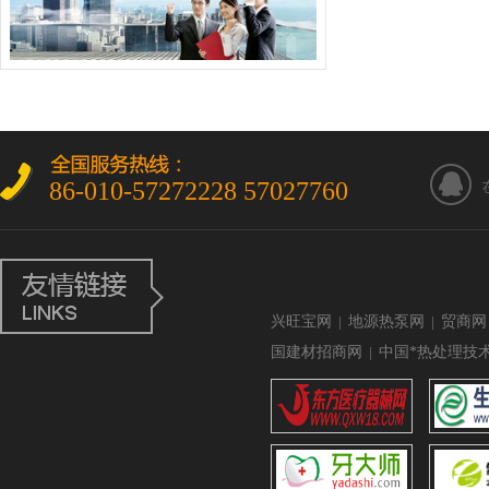
86-010-57272228 57027760
兴旺宝网
|
地源热泵网
|
贸商网
国建材招商网
|
中国*热处理技