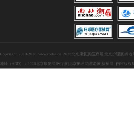
Copyright 2010-2026 www.cbdaa.cn 2026北京康复展|医疗展|北京护理展
地址（ADD）：2026北京康复展|医疗展|北京护理展|养老展|福祉展 内容版权所有，禁